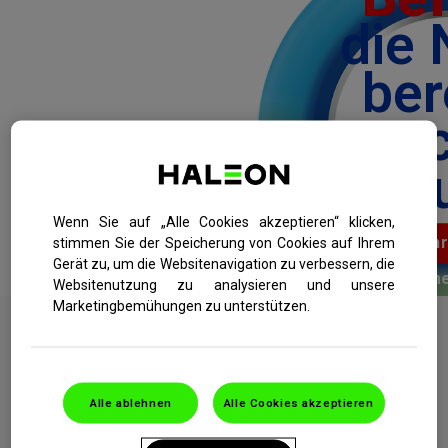
die 
ber
nac
Minu
Wenn Sie auf „Alle Cookies akzeptieren“ klicken,
Erfahr
stimmen Sie der Speicherung von Cookies auf Ihrem
Gerät zu, um die Websitenavigation zu verbessern, die
me
Websitenutzung zu analysieren und unsere
Unser heißer Tipp bei
Marketingbemühungen zu unterstützen.
Grippe und Erkältung
!
Jetzt neu in der Otriven-Familie: OtriComplex
Alle ablehnen
Alle Cookies akzeptieren
forte Erkältungsgetränk und OtriComplex