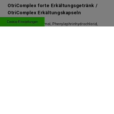
OtriComplex forte Erkältungsgetränk /
OtriComplex Erkältungskapseln
Cookie-Einstellungen
Wirkstoffe: Paracetamol, Phenylephrinhydrochlorid,
Guaifenesin.
Anwendungsgebiete:
Zur kurzfristigen
Sitemap
Behandlung von Erkältung, Schüttelfrost und Grippe,
einschließlich leichte bis mäßig starke Schmerzen,
Produktbroschüren
Fieber und Schleimhautschwellung der Nase, mit
schleimlösender Wirkung bei festsitzendem
Nutzungsbedingungen
Erkältungshusten. OtriComplex forte Erkältungsgetränk
/ OtriComplex Erkältungskapseln sind indiziert zur
Datenschutz & Cookies
Anwendung bei Erwachsenen und Jugendlichen ab 16
Jahren.
Warnhinweis:
Ohne ärztlichen Rat nicht länger
Impressum & Kontakt
anwenden als in der Packungsbeilage vorgegeben!
Erkältungsgetränk
: Enthält Saccharose, Natrium und
Diese Seite richtet sich ausschließlich an Besucher
Aspartam (E951).
aus Deutschland. Marken sind Eigentum der Haleon