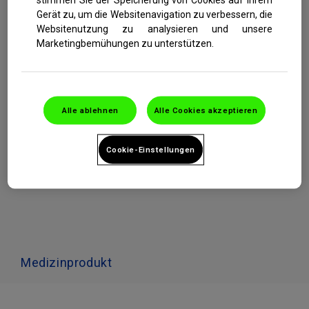
Gerät zu, um die Websitenavigation zu verbessern, die
Websitenutzung zu analysieren und unsere
Marketingbemühungen zu unterstützen.
Otri
Natural
Nasenreinigung
Soft/Strong
Alle ablehnen
Alle Cookies akzeptieren
100% natürliche, isotone Nasenreinigungen
Cookie-Einstellungen
Medizinprodukt