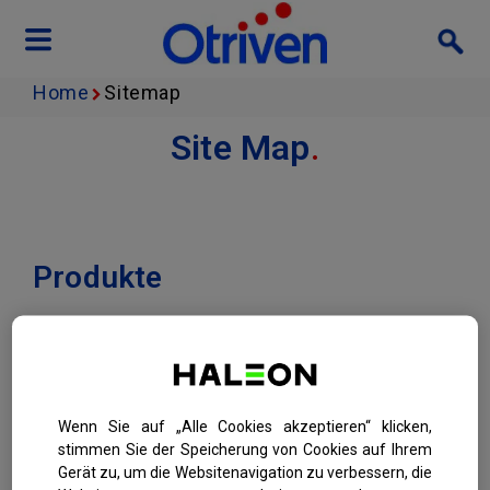
Skip to main content
Home
Sitemap
Site Map
.
Produkte
OtriNatural Nasenreinigung Soft/Strong
OtriNatural Nasenspray
OtriNatural Schnupfenspray
OtriNatural Baby
Wenn Sie auf „Alle Cookies akzeptieren“ klicken,
Otriven gegen Schnupfen 0,025%
stimmen Sie der Speicherung von Cookies auf Ihrem
Gerät zu, um die Websitenavigation zu verbessern, die
Nasentropfen für Säuglinge und Kleinkinder