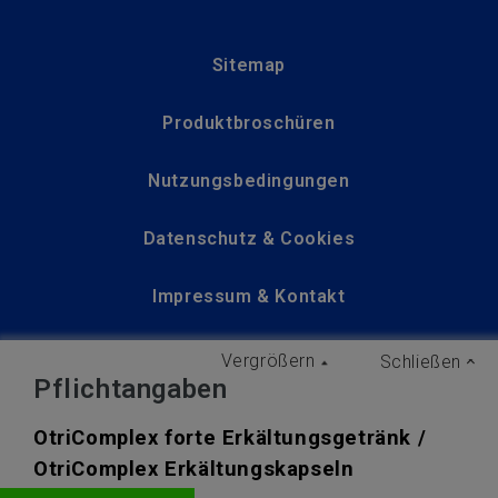
Sitemap
Produktbroschüren
Nutzungsbedingungen
Datenschutz & Cookies
Impressum & Kontakt
Vergrößern
Diese Seite richtet sich ausschließlich an Besucher
Schließen
Pflichtangaben
aus Deutschland. Marken sind Eigentum der Haleon
Unternehmensgruppe oder an diese lizenziert
OtriComplex forte Erkältungsgetränk /
©2024 Haleon oder Lizenzgeber.
OtriComplex Erkältungskapseln